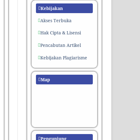
Kebijakan
Akses Terbuka
Hak Cipta & Lisensi
Pencabutan Artikel
Kebijakan Plagiarisme
Map
Pengunjung