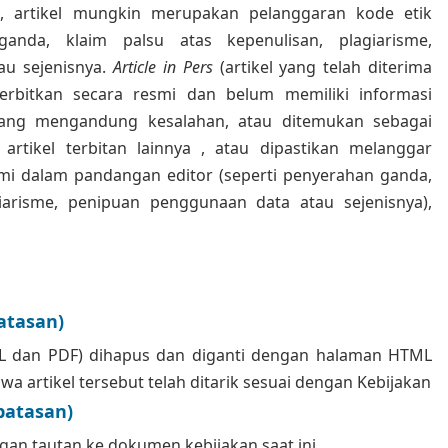
ng, artikel mungkin merupakan pelanggaran kode etik
ganda, klaim palsu atas kepenulisan, plagiarisme,
au sejenisnya.
Article in Pers
(artikel yang telah diterima
terbitkan secara resmi dan belum memiliki informasi
yang mengandung kesalahan, atau ditemukan sebagai
 artikel terbitan lainnya , atau dipastikan melanggar
mi dalam pandangan editor (seperti penyerahan ganda,
giarisme, penipuan penggunaan data atau sejenisnya),
atasan)
HTML dan PDF) dihapus dan diganti dengan halaman HTML
 artikel tersebut telah ditarik sesuai dengan Kebijakan
batasan)
an tautan ke dokumen kebijakan saat ini.