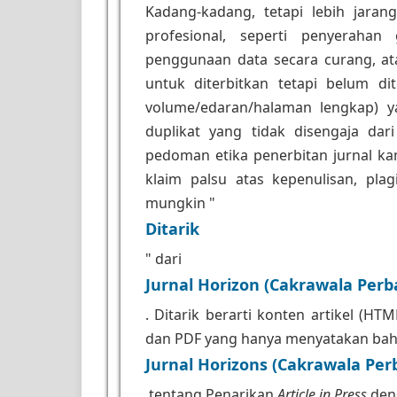
Kadang-kadang, tetapi lebih jara
profesional, seperti penyerahan 
penggunaan data secara curang, at
untuk diterbitkan tetapi belum di
volume/edaran/halaman lengkap) 
duplikat yang tidak disengaja dari
pedoman etika penerbitan jurnal ka
klaim palsu atas kepenulisan, pla
mungkin "
Ditarik
" dari
Jurnal Horizon (Cakrawala Perb
. Ditarik berarti konten artikel (
dan PDF yang hanya menyatakan bahwa
Jurnal Horizons (Cakrawala Per
tentang Penarikan
Article in Press
deng