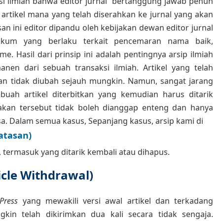
 ilmiah bahwa editor jurnal bertanggung jawab penuh
tikel mana yang telah diserahkan ke jurnal yang akan
n ini editor dipandu oleh kebijakan dewan editor jurnal
hukum yang berlaku terkait pencemaran nama baik,
me. Hasil dari prinsip ini adalah pentingnya arsip ilmiah
nen dari sebuah transaksi ilmiah. Artikel yang telah
 dan tidak diubah sejauh mungkin. Namun, sangat jarang
uah artikel diterbitkan yang kemudian harus ditarik
akan tersebut tidak boleh dianggap enteng dan hanya
sa. Dalam semua kasus, Sepanjang kasus, arsip kami di
atasan)
 termasuk yang ditarik kembali atau dihapus.
icle Withdrawal)
 Press
yang mewakili versi awal artikel dan terkadang
in telah dikirimkan dua kali secara tidak sengaja.