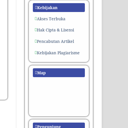
Kebijakan
Akses Terbuka
Hak Cipta & Lisensi
Pencabutan Artikel
Kebijakan Plagiarisme
Map
Pengunjung