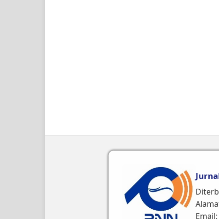
Jurna
Diterb
Alamat
Email