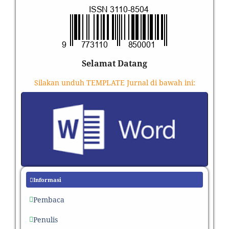
Selamat Datang
Silakan unduh TEMPLATE Jurnal di bawah ini:
Informasi
Pembaca
Penulis