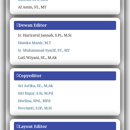
Al Amin, ST., MT
Dewan Editor
Ir. Harizatul Jannah, S.Pi., M.Si
Hamka Munir, M.T
Ir. Muhammad Syarif, ST., MT
Luti Wiyani, SE., M.Ak
Copyeditor
Sri Astika, SE., M.Ak
Siti Hajar, S.Si, M.Pd
Herlina, SPd., MPd
Novianti, S.IP., M.Si
Layout Editor